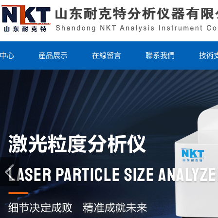
中心
産品展示
在線留言
聯系我們
技術