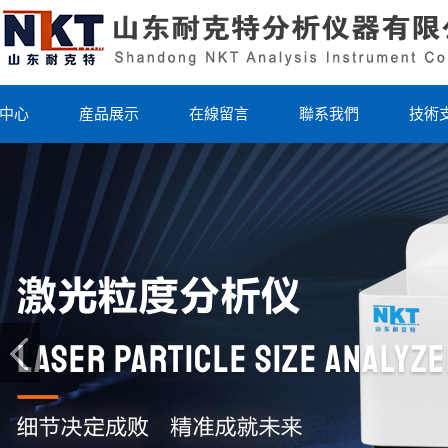
中心
産品展示
在線留言
聯系我們
技術