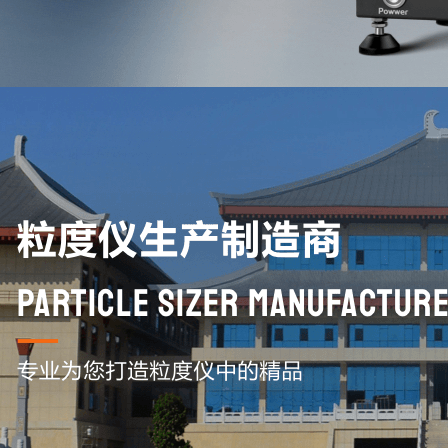
激光粒度儀
聯系我們
濟南總部
地址：濟南市天橋區梓東大道299号鑫茂齊魯
科技城
當
納米顆
銷售熱線：400-011-9697
升,使測
電話：0531-61388337 13082756871(王)
比較髒,應
傳真：0531-88965580
品測量窗
郵箱：jnnktyq@163.com
儀，采用氦光
其擁有的
所采用的
670ｎｍ